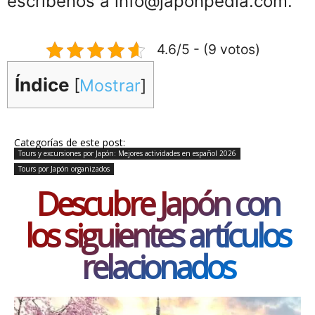
escríbenos a info@japonpedia.com.
4.6/5 - (9 votos)
Índice
[
Mostrar
]
Categorías de este post:
Tours y excursiones por Japón: Mejores actividades en español 2026
Tours por Japón organizados
Descubre Japón con
los siguientes artículos
relacionados