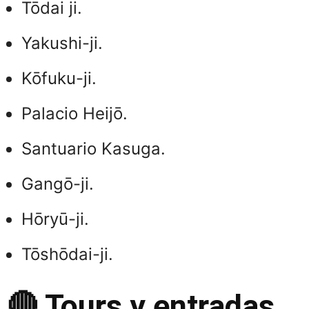
Tōdai ji.
Yakushi-ji.
Kōfuku-ji.
Palacio Heijō.
Santuario Kasuga.
Gangō-ji.
Hōryū-ji.
Tōshōdai-ji.
🔴 Tours y entradas