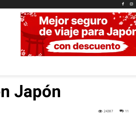
en Japón
24387
11