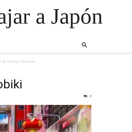
ajar a Japón
ín de Hierbas Nunobiki
obiki
0