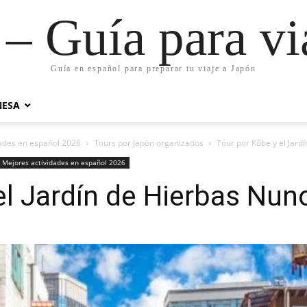
– Guía para vi
Guía en español para preparar tu viaje a Japón
NESA
dades en español 2026
Tours por Japón organizados
Tour por Kōbe y el Jard
: Mejores actividades en español 2026
el Jardín de Hierbas Nun