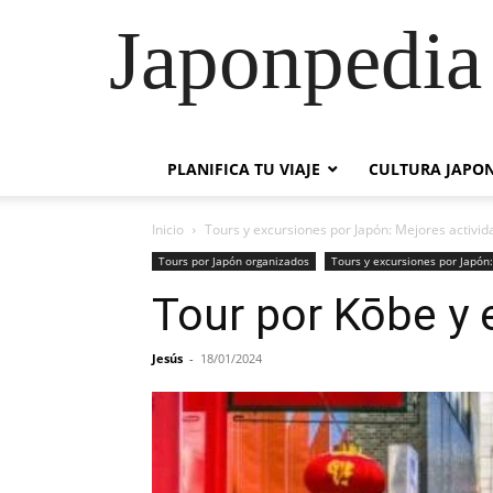
Japonpedia 
PLANIFICA TU VIAJE
CULTURA JAPO
Inicio
Tours y excursiones por Japón: Mejores activi
Tours por Japón organizados
Tours y excursiones por Japón
Tour por Kōbe y 
Jesús
-
18/01/2024