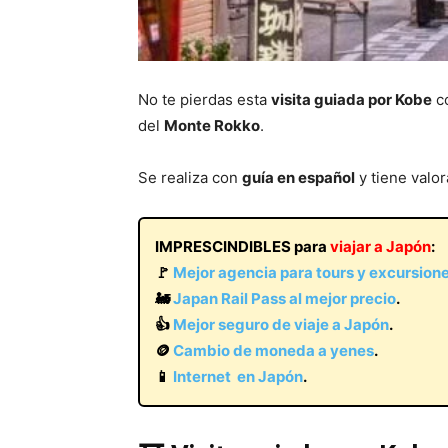
No te pierdas esta
visita guiada por Kobe
co
del
Monte Rokko
.
Se realiza con
guía en español
y tiene valo
IMPRESCINDIBLES para
viajar a Japón
:
🚩
Mejor agencia para tours y excursion
🚂
Japan Rail Pass al mejor precio
.
👍
Mejor seguro de viaje a Japón
.
🪙
Cambio de moneda a yenes
.
📱
Internet en Japón
.