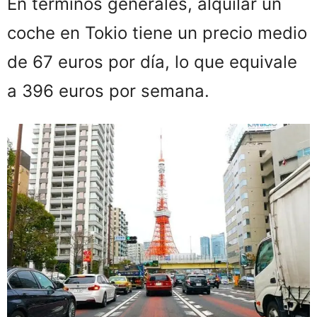
JULIO
74,30 €
En términos generales, alquilar un
coche en Tokio tiene un precio medio
AGOSTO
80 €
de 67 euros por día, lo que equivale
SEPTIEMBRE
67 €
a 396 euros por semana.
OCTUBRE
73 €
NOVIEMBRE
80 €
DICIEMBRE
87,50 €