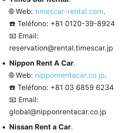
🌐 Web:
timescar-rental.com
.
☎️ Teléfono: +81 0120-39-8924
📧 Email:
reservation@rental.timescar.jp
Nippon Rent A Car
.
🌐 Web:
nipponrentacar.co.jp
.
☎️ Teléfono: +81 03 6859 6234
📧 Email:
global@nipponrentacar.co.jp
Nissan Rent a Car
.