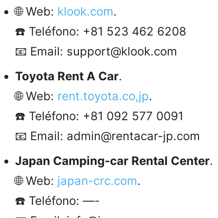
🌐 Web:
klook.com
.
☎️ Teléfono: +81 523 462 6208
📧 Email: support@klook.com
Toyota Rent A Car
.
🌐 Web:
rent.toyota.co,jp
.
☎️ Teléfono: +81 092 577 0091
📧 Email: admin@rentacar-jp.com
Japan Camping-car Rental Center
.
🌐 Web:
japan-crc.com
.
☎️ Teléfono: —-