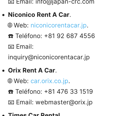
📧 Email: info@japan-crc.com
Niconico Rent A Car
.
🌐 Web:
niconicorentacar.jp
.
☎️ Teléfono: +81 92 687 4556
📧 Email:
inquiry@niconicorentacar.jp
Orix Rent A Car
.
🌐 Web:
car.orix.co.jp
.
☎️ Teléfono: +81 476 33 1519
📧 Email: webmaster@orix.jp
Times Car Rental
.