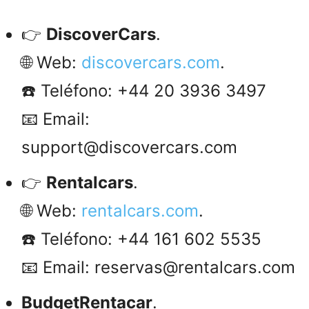
👉
DiscoverCars
.
🌐 Web:
discovercars.com
.
☎️ Teléfono: +44 20 3936 3497
📧 Email:
support@discovercars.com
👉
Rentalcars
.
🌐 Web:
rentalcars.com
.
☎️ Teléfono: +44 161 602 5535
📧 Email: reservas@rentalcars.com
BudgetRentacar
.