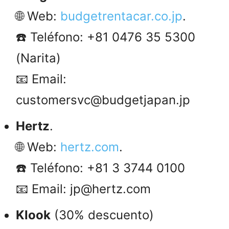
🌐 Web:
budgetrentacar.co.jp
.
☎️ Teléfono: +81 0476 35 5300
(Narita)
📧 Email:
customersvc@budgetjapan.jp
Hertz
.
🌐 Web:
hertz.com
.
☎️ Teléfono: +81 3 3744 0100
📧 Email: jp@hertz.com
Klook
(30% descuento)