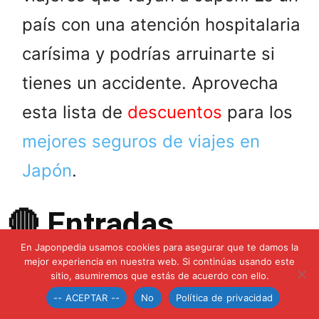
país con una atención hospitalaria
carísima y podrías arruinarte si
tienes un accidente. Aprovecha
esta lista de
descuentos
para los
mejores seguros de viajes en
Japón
.
🔴 Entradas
relacionadas con el
En Japonpedia usamos cookies para asegurar que te damos la
mejor experiencia en nuestra web. Si continúas usando este
sitio, asumiremos que estás de acuerdo con ello.
transporte en Tokio
-- ACEPTAR --
No
Política de privacidad