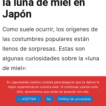
la luna de miel en
Japón
Como suele ocurrir, los orígenes de
las costumbres populares están
llenos de sorpresas. Estas son
algunas curiosidades sobre la «luna
de miel»:
En Japonpedia usamos cookies para asegurar que te damos la
Hace más de 4.000 años, en
mejor experiencia en nuestra web. Si continúas usando este
sitio, asumiremos que estás de acuerdo con ello.
Babilonia
, el padre de la novia
-- ACEPTAR --
No
Política de privacidad
regalaba al yerno cerveza de miel