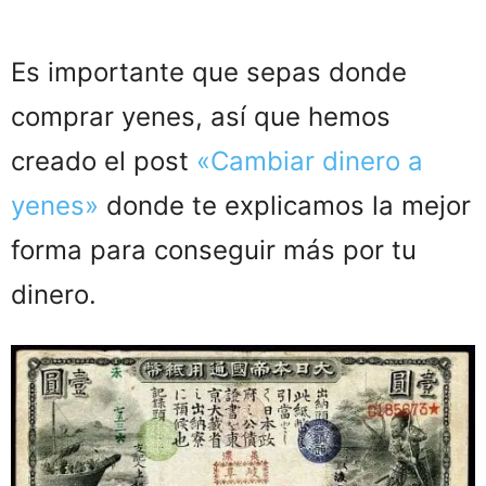
Plátanos (1 kg)
350
¥
Es importante que sepas donde
Lata de refresco (33 cl)
150
¥
comprar yenes, así que hemos
Naranjas (1 kg)
600¥
creado el post
«Cambiar dinero a
Botella de agua. (1,5 litros)
120
¥
yenes»
donde te explicamos la mejor
forma para conseguir más por tu
Lechuga (1 )
250¥
dinero.
Tomates (1 kg)
800¥
Manzanas (1 kg)
700¥
Pan de molde
150¥