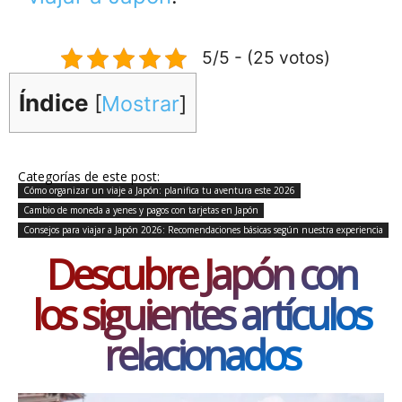
5/5 - (25 votos)
Índice
[
Mostrar
]
Categorías de este post:
Cómo organizar un viaje a Japón: planifica tu aventura este 2026
Cambio de moneda a yenes y pagos con tarjetas en Japón
Consejos para viajar a Japón 2026: Recomendaciones básicas según nuestra experiencia
Descubre Japón con
los siguientes artículos
relacionados