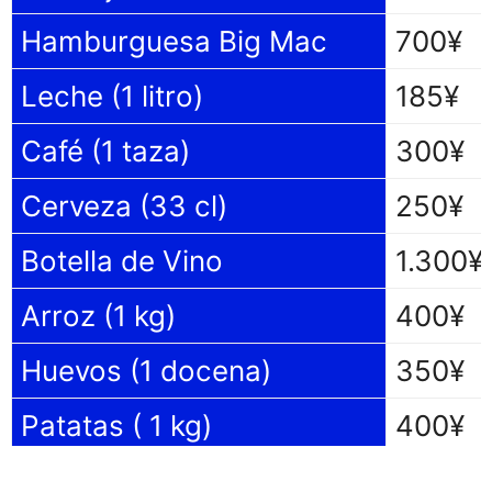
Hamburguesa Big Mac
700¥
Leche (1 litro)
185
¥
Café (1 taza)
300
¥
Cerveza (33 cl)
250
¥
Botella de Vino
1.300
¥
Arroz (1 kg)
400
¥
Huevos (1 docena)
350¥
Patatas ( 1 kg)
400
¥
Cebollas ( 1 kg)
350
¥