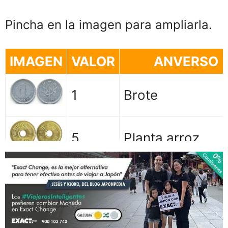
Pincha en la imagen para ampliarla.
IMAGEN
VALOR
ANVERSO
1
Brote
5
Planta arroz
10
Templo de Hōōd
50
Crisantemos