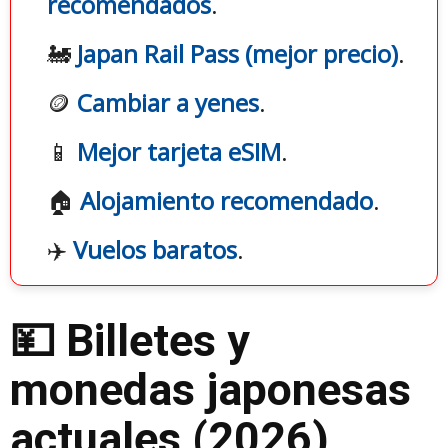
recomendados
.
🚂
Japan Rail Pass (mejor precio)
.
🪙
Cambiar a yenes
.
📱
Mejor tarjeta eSIM
.
🏠
Alojamiento recomendado
.
✈️
Vuelos baratos
.
💴 Billetes y
monedas japonesas
actuales (2026)