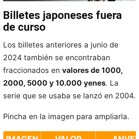
Billetes japoneses fuera
100
Flor del cerezo
de curso
Los billetes anteriores a junio de
500
Bambú y mandar
2024 también se encontraban
fraccionados en
valores de 1000,
2000, 5000 y 10.000 yenes
. La
serie que se usaba se lanzó en 2004.
Pincha en la imagen para ampliarla.
IMAGEN
VALOR
ANVE