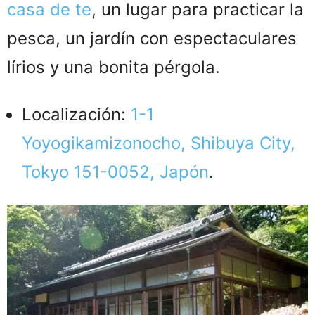
casa de te
, un lugar para practicar la
pesca, un jardín con espectaculares
lírios y una bonita pérgola.
Localización:
1-1
Yoyogikamizonocho, Shibuya City,
Tokyo 151-0052, Japón
.