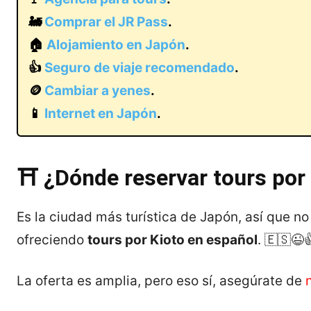
🚂
Comprar el JR Pass
.
🏠
Alojamiento en Japón
.
👍
Seguro de viaje recomendado
.
🪙
Cambiar a yenes
.
📱
Internet en Japón
.
⛩️ ¿Dónde reservar tours por
Es la ciudad más turística de Japón, así que 
ofreciendo
tours por Kioto en español
. 🇪🇸😉
La oferta es amplia, pero eso sí, asegúrate de