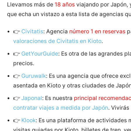
Llevamos más de
18 años
viajando por Japón, 
que echa un vistazo a esta lista de agencias q
👉
Civitatis
: Agencia
número 1 en reservas
pa
valoraciones de Civitatis en Kioto
.
👉
GetYourGuide
: Es otra de las agrandes p
precios.
👉
Guruwalk
: Es una agencia que ofrece exc
asentada en Kioto y otras ciudades de Japón
👉
Japonal
: Es nuestra
principal recomendac
contratar viajes a medida por Japón
. Vivirá
👉
Klook
: Es una plataforma de actividades
visitas guiadas por Kioto, billetes de tren, v