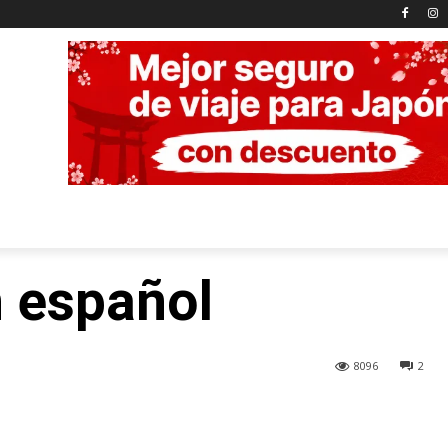
n español
8096
2