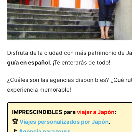
Disfruta de la ciudad con más patrimonio de J
guía en español
. ¡Te enterarás de todo!
¿Cuáles son las agencias disponibles? ¿Qué rut
experiencia memorable!
IMPRESCINDIBLES para
viajar a Japón
:
🏆
Viajes personalizados por Japón
.
🚩
Agencia para tours
.