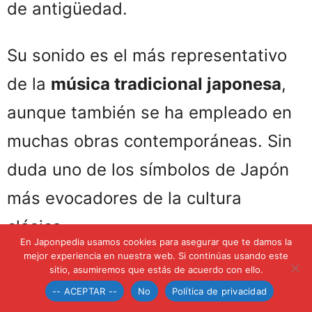
de antigüedad.
Su sonido es el más representativo
de la
música tradicional japonesa
,
aunque también se ha empleado en
muchas obras contemporáneas. Sin
duda uno de los símbolos de Japón
más evocadores de la cultura
clásica.
En Japonpedia usamos cookies para asegurar que te damos la
mejor experiencia en nuestra web. Si continúas usando este
sitio, asumiremos que estás de acuerdo con ello.
-- ACEPTAR --
No
Política de privacidad