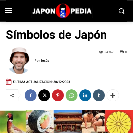
Símbolos de Japón
24947
0
Por
Jesús
ÚLTIMA ACTUALIZACIÓN:
30/12/2023